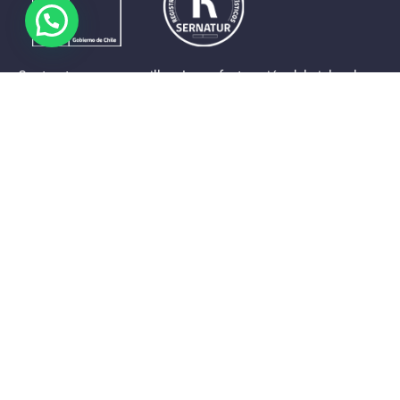
Contrastes que maravillan. La perfecta unión del cielo, el
mar y la tierra en un territorio reducido y con accesos
expeditos. Eso es lo que brinda a sus visitantes «La región
de Coquimbo».
Destinos de la Región
Provincia de Elqui
Provincia del Limarí
Provincia del Choapa