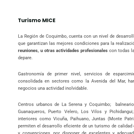
Turismo MICE
La Región de Coquimbo, cuenta con un nivel de desarrollo
que garantizan las mejores condiciones para la realizac
reuniones, u otras actividades profesionales
con todas la
depare.
Gastronomía de primer nivel, servicios de esparcimie
consolidada en sectores como la Avenida del Mar, ha
negocios una actividad inolvidable.
Centros urbanos de La Serena y Coquimbo; balneario
Guanaqueros, Puerto Velero, Los Vilos y Pichidangui
interiores como Vicuña, Paihuano, Juntas (Monte Patria
permiten el desarrollo eficiente de un turismo de calida
y convenciones, por disponer de excelentes y adecuad