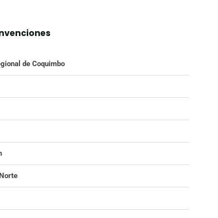
onvenciones
egional de Coquimbo
n
 Norte