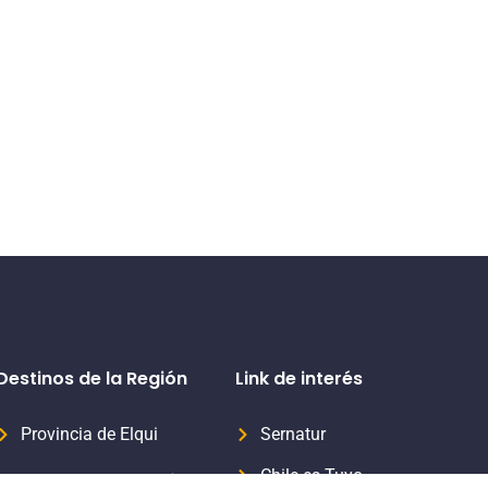
Destinos de la Región
Link de interés
Provincia de Elqui
Sernatur
Chile es Tuyo
Provincia del Limarí