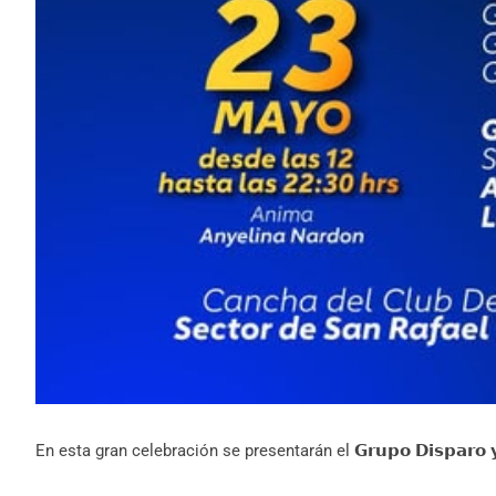
En esta gran celebración se presentarán el 𝗚𝗿𝘂𝗽𝗼 𝗗𝗶𝘀𝗽𝗮𝗿𝗼 𝘆 𝗹𝗮 𝗔