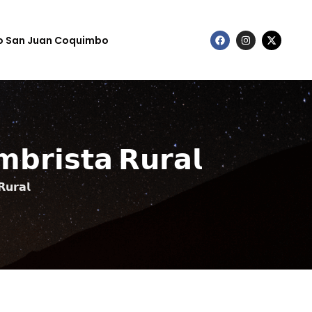
to San Juan Coquimbo
𝗺𝗯𝗿𝗶𝘀𝘁𝗮 𝗥𝘂𝗿𝗮𝗹
𝗥𝘂𝗿𝗮𝗹