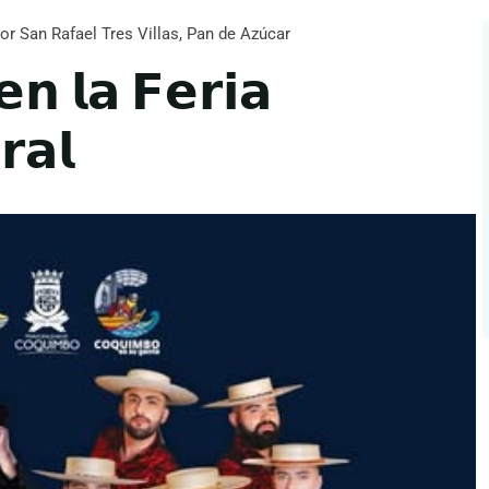
or San Rafael Tres Villas, Pan de Azúcar
𝗲𝗻 𝗹𝗮 𝗙𝗲𝗿𝗶𝗮
𝗮𝗹