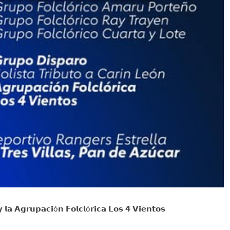
𝗴𝗿𝘂𝗽𝗮𝗰𝗶ó𝗻 𝗙𝗼𝗹𝗰𝗹ó𝗿𝗶𝗰𝗮 𝗟𝗼𝘀 𝟰 𝗩𝗶𝗲𝗻𝘁𝗼𝘀