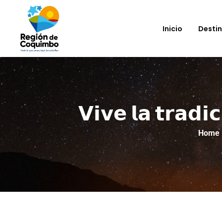
Inicio
Desti
𝗩𝗶𝘃𝗲 𝗹𝗮 𝘁𝗿𝗮𝗱𝗶
Home