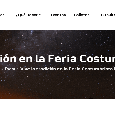
nos
¿Qué Hacer?
Eventos
Folletos
Circui
𝗰𝗶ó𝗻 𝗲𝗻 𝗹𝗮 𝗙𝗲𝗿𝗶𝗮 𝗖𝗼𝘀𝘁𝘂
Event
𝗩𝗶𝘃𝗲 𝗹𝗮 𝘁𝗿𝗮𝗱𝗶𝗰𝗶ó𝗻 𝗲𝗻 𝗹𝗮 𝗙𝗲𝗿𝗶𝗮 𝗖𝗼𝘀𝘁𝘂𝗺𝗯𝗿𝗶𝘀𝘁𝗮 