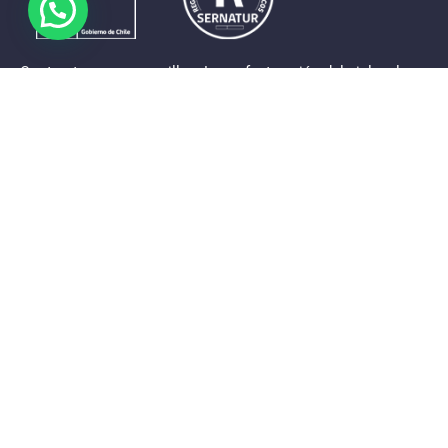
Contrastes que maravillan. La perfecta unión del cielo, el
mar y la tierra en un territorio reducido y con accesos
expeditos. Eso es lo que brinda a sus visitantes «La región
de Coquimbo».
Destinos de la Región
Provincia de Elqui
Provincia del Limarí
Provincia del Choapa