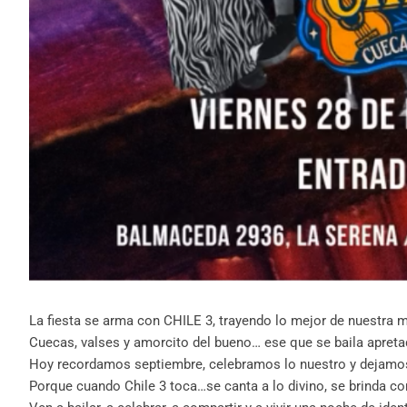
La fiesta se arma con CHILE 3, trayendo lo mejor de nuestra 
Cuecas, valses y amorcito del bueno… ese que se baila apreta
Hoy recordamos septiembre, celebramos lo nuestro y dejamos 
Porque cuando Chile 3 toca…se canta a lo divino, se brinda co