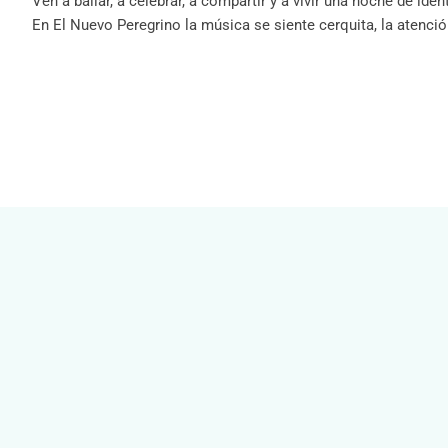
Ven a bailar, a celebrar, a compartir y a vivir una noche de iden
En El Nuevo Peregrino la música se siente cerquita, la atenci