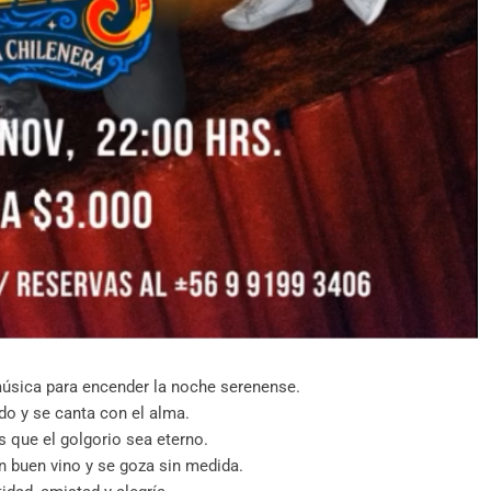
música para encender la noche serenense.
do y se canta con el alma.
que el golgorio sea eterno.
n buen vino y se goza sin medida.