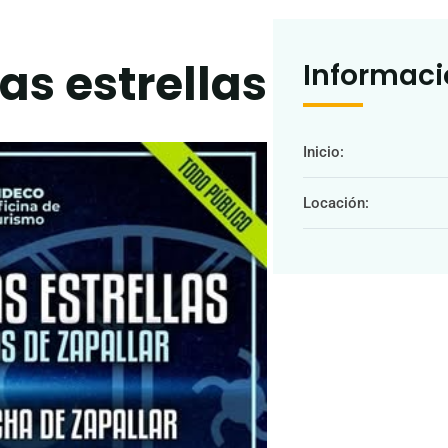
s estrellas
Informaci
Inicio:
Locación: