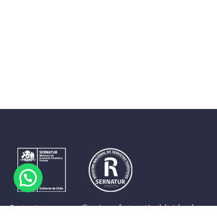
Contrastes que maravillan. La perfecta unión del cielo, el