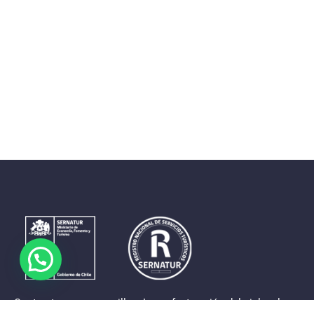
Contrastes que maravillan. La perfecta unión del cielo, el