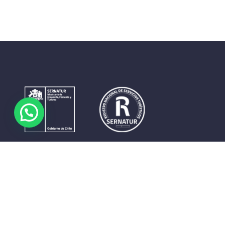
Contrastes que maravillan. La perfecta unión del cielo, el
mar y la tierra en un territorio reducido y con accesos
expeditos. Eso es lo que brinda a sus visitantes «La región
de Coquimbo».