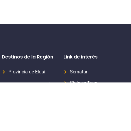
Destinos de la Región
Link de interés
Provincia de Elqui
Sernatur
Chile es Tuyo
Provincia del Limarí
Formaliza tu servicio turístico
Provincia del Choapa
Subsecretaria de Turismo
Aprende Turismo Sernatur
Viaja Seguro