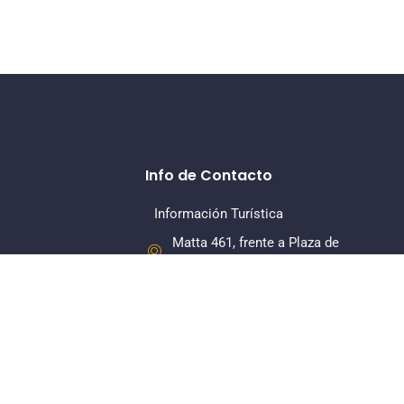
Info de Contacto
Información Turística
Matta 461, frente a Plaza de
Armas, La Serena
+56 22 7318379
Dirección Regional
Matta 461, Of 108, Piso 1, La
Serena
+56 22 7318380