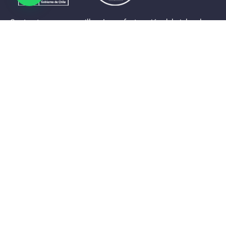
Contrastes que maravillan. La perfecta unión del cielo, el
mar y la tierra en un territorio reducido y con accesos
expeditos. Eso es lo que brinda a sus visitantes «La región
de Coquimbo».
Destinos de la Región
Provincia de Elqui
Provincia del Limarí
Provincia del Choapa
Link de interés