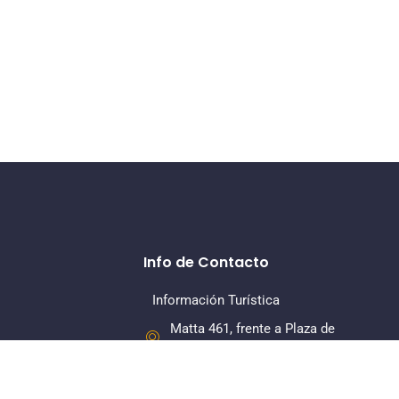
Info de Contacto
Información Turística
Matta 461, frente a Plaza de
Armas, La Serena
+56 22 7318379