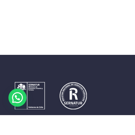
Contrastes que maravillan. La perfecta unión del cielo, el
mar y la tierra en un territorio reducido y con accesos
expeditos. Eso es lo que brinda a sus visitantes «La región