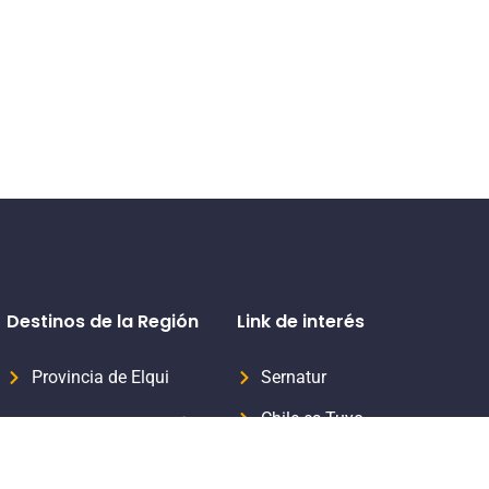
Destinos de la Región
Link de interés
Provincia de Elqui
Sernatur
Chile es Tuyo
Provincia del Limarí
Formaliza tu servicio turístico
Provincia del Choapa