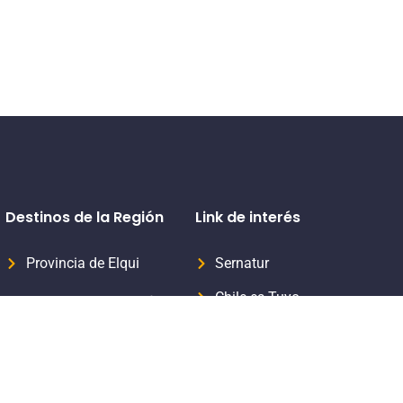
Destinos de la Región
Link de interés
Provincia de Elqui
Sernatur
Chile es Tuyo
Provincia del Limarí
Formaliza tu servicio turístico
Provincia del Choapa
Subsecretaria de Turismo
Aprende Turismo Sernatur