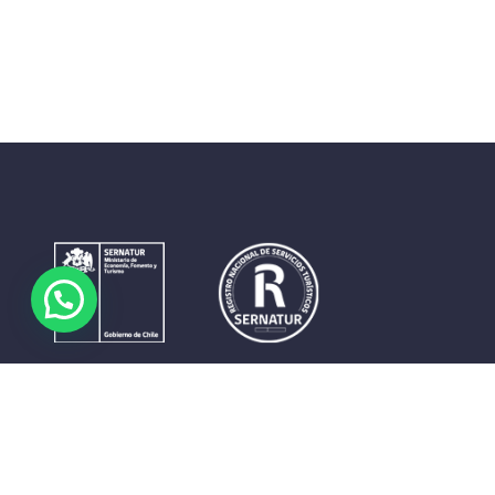
Contrastes que maravillan. La perfecta unión del cielo, el
mar y la tierra en un territorio reducido y con accesos
expeditos. Eso es lo que brinda a sus visitantes «La región
de Coquimbo».