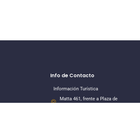
Info de Contacto
Información Turística
Matta 461, frente a Plaza de
Armas, La Serena
+56 22 7318379
Dirección Regional
Matta 461, Of 108, Piso 1, La