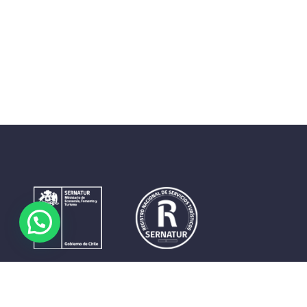
Contrastes que maravillan. La perfecta unión del cielo, el
mar y la tierra en un territorio reducido y con accesos
expeditos. Eso es lo que brinda a sus visitantes «La región