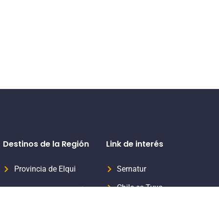
Destinos de la Región
Link de interés
Provincia de Elqui
Sernatur
Chile es Tuyo
Provincia del Limarí
Formaliza tu servicio turístico
Provincia del Choapa