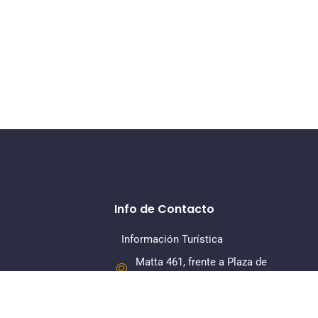
Info de Contacto
Información Turística
Matta 461, frente a Plaza de
Armas, La Serena
+56 22 7318379