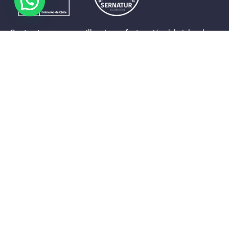
Contrastes que maravillan. La perfecta unión del cielo, el
mar y la tierra en un territorio reducido y con accesos
expeditos. Eso es lo que brinda a sus visitantes «La región
de Coquimbo».
Destinos de la Región
Provincia de Elqui
Provincia del Limarí
Provincia del Choapa