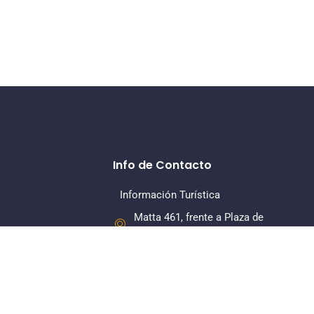
Info de Contacto
Información Turística
Matta 461, frente a Plaza de
Armas, La Serena
+56 22 7318379
Dirección Regional
Matta 461, Of 108, Piso 1, La