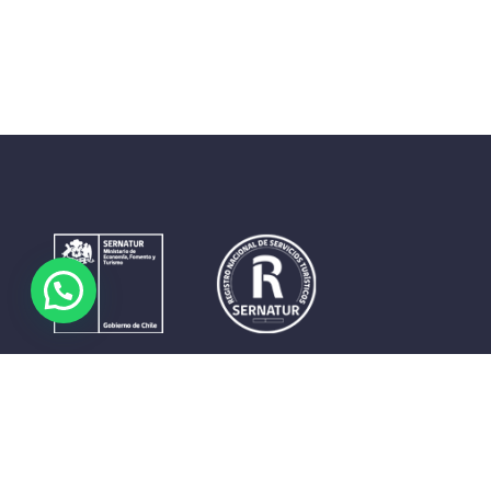
Contrastes que maravillan. La perfecta unión del cielo, el
mar y la tierra en un territorio reducido y con accesos
expeditos. Eso es lo que brinda a sus visitantes «La región
de Coquimbo».