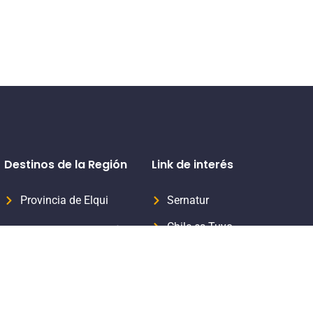
Destinos de la Región
Link de interés
Provincia de Elqui
Sernatur
Chile es Tuyo
Provincia del Limarí
Formaliza tu servicio turístico
Provincia del Choapa
Subsecretaria de Turismo
Aprende Turismo Sernatur