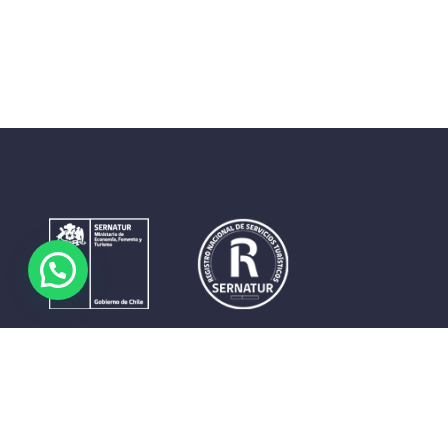
Contrastes que maravillan. La perfecta unión del cielo, el
mar y la tierra en un territorio reducido y con accesos
expeditos. Eso es lo que brinda a sus visitantes «La región
de Coquimbo».