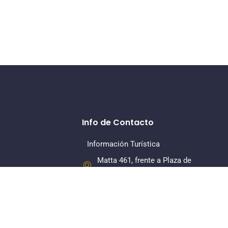
Info de Contacto
Información Turística
Matta 461, frente a Plaza de
Armas, La Serena
+56 22 7318379
Dirección Regional
Matta 461, Of 108, Piso 1, La