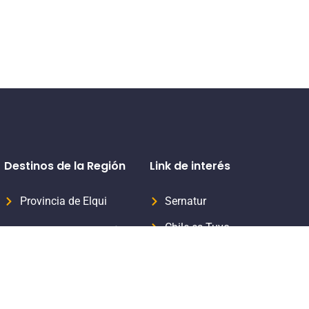
Destinos de la Región
Link de interés
Provincia de Elqui
Sernatur
Chile es Tuyo
Provincia del Limarí
Formaliza tu servicio turístico
Provincia del Choapa
Subsecretaria de Turismo
Aprende Turismo Sernatur