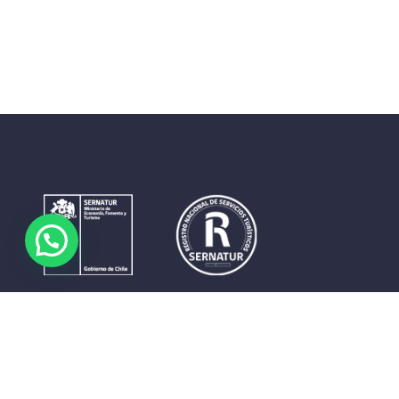
Contrastes que maravillan. La perfecta unión del cielo, el
mar y la tierra en un territorio reducido y con accesos
expeditos. Eso es lo que brinda a sus visitantes «La región
de Coquimbo».