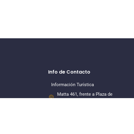
Info de Contacto
Información Turística
Matta 461, frente a Plaza de
Armas, La Serena
+56 22 7318379
Dirección Regional
Matta 461, Of 108, Piso 1, La