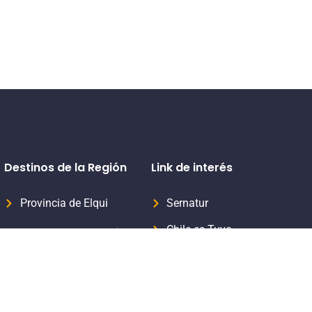
Destinos de la Región
Link de interés
Provincia de Elqui
Sernatur
Chile es Tuyo
Provincia del Limarí
Formaliza tu servicio turístico
Provincia del Choapa
Subsecretaria de Turismo
Aprende Turismo Sernatur