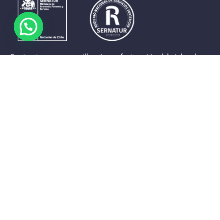
Contrastes que maravillan. La perfecta unión del cielo, el
mar y la tierra en un territorio reducido y con accesos
expeditos. Eso es lo que brinda a sus visitantes «La región
de Coquimbo».
Destinos de la Región
Provincia de Elqui
Provincia del Limarí
Provincia del Choapa