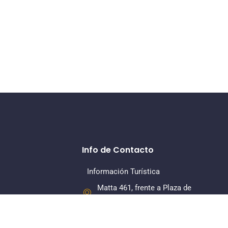
Info de Contacto
Información Turística
Matta 461, frente a Plaza de
Armas, La Serena
+56 22 7318379