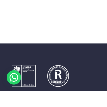
Contrastes que maravillan. La perfecta unión del cielo, el
mar y la tierra en un territorio reducido y con accesos
expeditos. Eso es lo que brinda a sus visitantes «La región