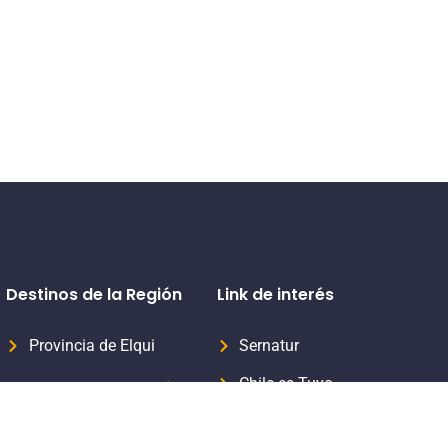
Destinos de la Región
Link de interés
Provincia de Elqui
Sernatur
Chile es Tuyo
Provincia del Limarí
Formaliza tu servicio turístico
Provincia del Choapa