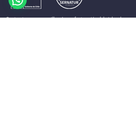
Contrastes que maravillan. La perfecta unión del cielo, el
mar y la tierra en un territorio reducido y con accesos
expeditos. Eso es lo que brinda a sus visitantes «La región
de Coquimbo».
Destinos de la Región
Provincia de Elqui
Provincia del Limarí
Provincia del Choapa