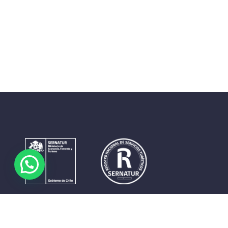
Contrastes que maravillan. La perfecta unión del cielo, el
mar y la tierra en un territorio reducido y con accesos
expeditos. Eso es lo que brinda a sus visitantes «La región