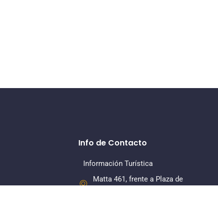
Info de Contacto
Información Turística
Matta 461, frente a Plaza de
Armas, La Serena
+56 22 7318379