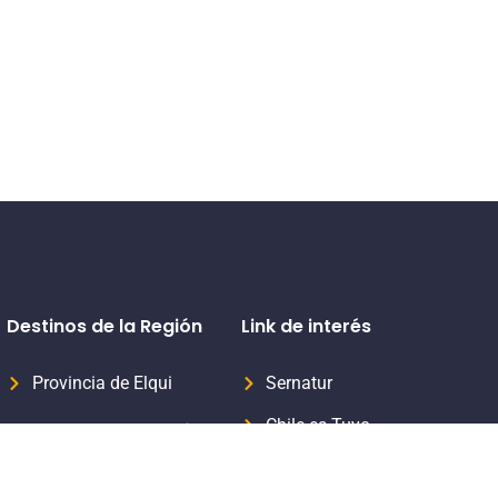
Destinos de la Región
Link de interés
Provincia de Elqui
Sernatur
Chile es Tuyo
Provincia del Limarí
Formaliza tu servicio turístico
Provincia del Choapa