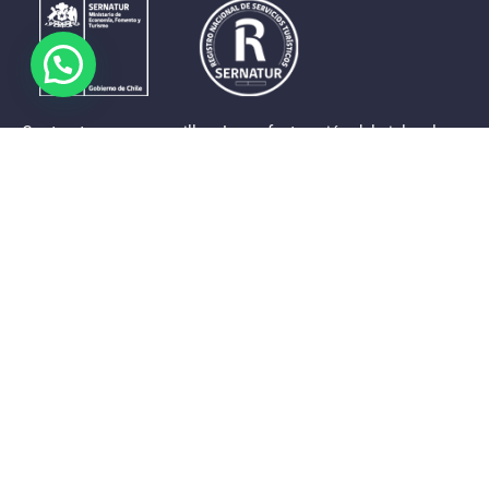
Contrastes que maravillan. La perfecta unión del cielo, el
mar y la tierra en un territorio reducido y con accesos
expeditos. Eso es lo que brinda a sus visitantes «La región
de Coquimbo».
Destinos de la Región
Provincia de Elqui
Provincia del Limarí
Provincia del Choapa