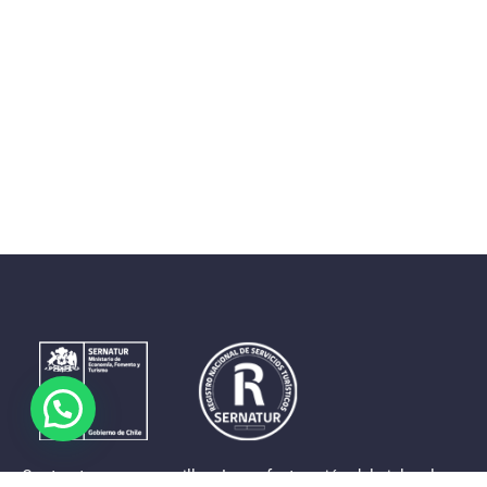
Contrastes que maravillan. La perfecta unión del cielo, el