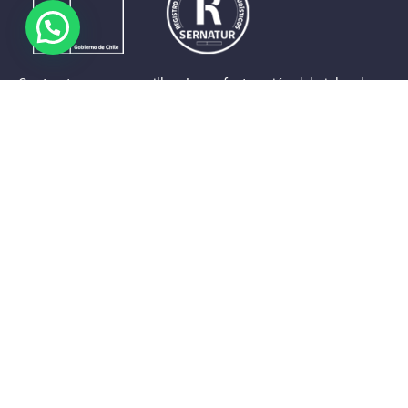
Contrastes que maravillan. La perfecta unión del cielo, el
mar y la tierra en un territorio reducido y con accesos
expeditos. Eso es lo que brinda a sus visitantes «La región
de Coquimbo».
Destinos de la Región
Provincia de Elqui
Provincia del Limarí
Provincia del Choapa