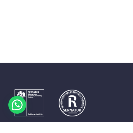
Contrastes que maravillan. La perfecta unión del cielo, el