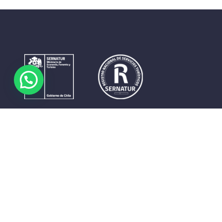
Contrastes que maravillan. La perfecta unión del cielo, el
mar y la tierra en un territorio reducido y con accesos
expeditos. Eso es lo que brinda a sus visitantes «La región
de Coquimbo».