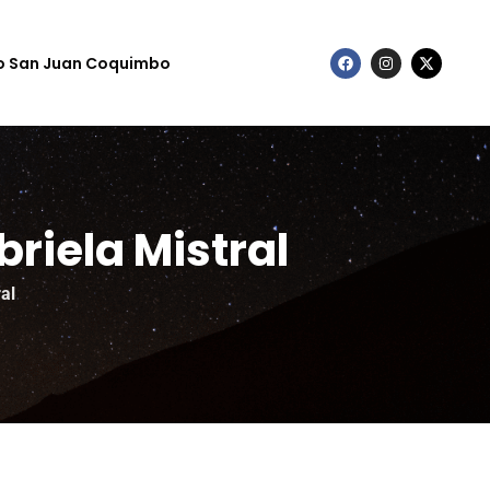
to San Juan Coquimbo
riela Mistral
al