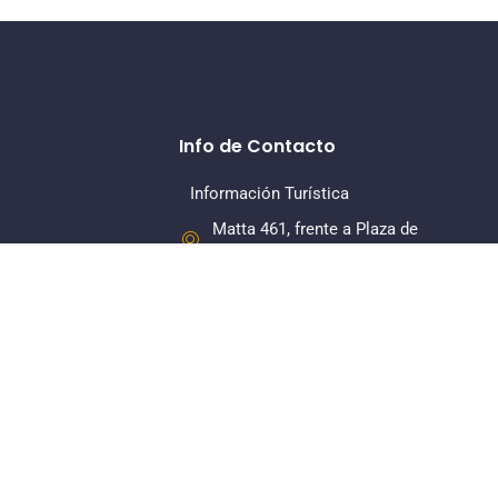
Info de Contacto
Información Turística
Matta 461, frente a Plaza de
Armas, La Serena
+56 22 7318379
Dirección Regional
Matta 461, Of 108, Piso 1, La
Serena
+56 22 7318380