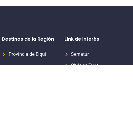
Destinos de la Región
Link de interés
Provincia de Elqui
Sernatur
Chile es Tuyo
Provincia del Limarí
Formaliza tu servicio turístico
Provincia del Choapa
Subsecretaria de Turismo
Aprende Turismo Sernatur
Viaja Seguro