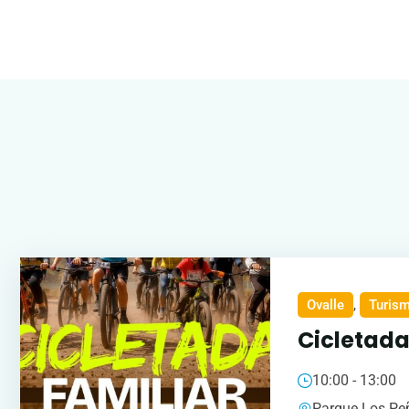
Ovalle
,
Turis
Cicletada
10:00 - 13:00
Parque Los Pe