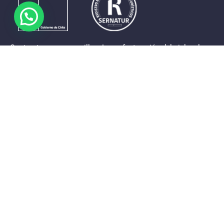
Contrastes que maravillan. La perfecta unión del cielo, el
mar y la tierra en un territorio reducido y con accesos
expeditos. Eso es lo que brinda a sus visitantes «La región
de Coquimbo».
Destinos de la Región
Provincia de Elqui
Provincia del Limarí
Provincia del Choapa