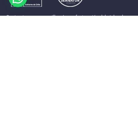
Contrastes que maravillan. La perfecta unión del cielo, el
mar y la tierra en un territorio reducido y con accesos
expeditos. Eso es lo que brinda a sus visitantes «La región
de Coquimbo».
Destinos de la Región
Provincia de Elqui
Provincia del Limarí
Provincia del Choapa