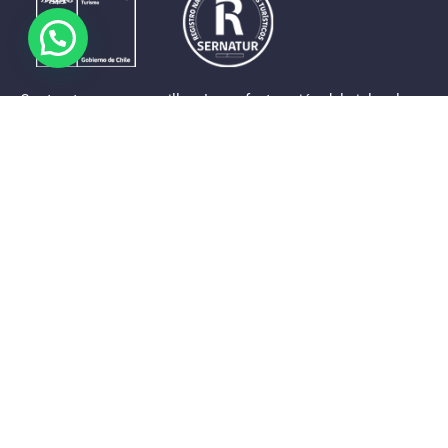
Contrastes que maravillan. La perfecta unión del cielo, el
mar y la tierra en un territorio reducido y con accesos
expeditos. Eso es lo que brinda a sus visitantes «La región
de Coquimbo».
Destinos de la Región
Provincia de Elqui
Provincia del Limarí
Provincia del Choapa