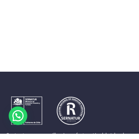
Contrastes que maravillan. La perfecta unión del cielo, el