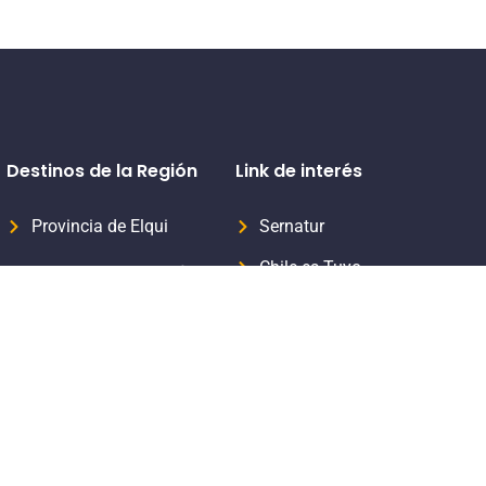
Destinos de la Región
Link de interés
Provincia de Elqui
Sernatur
Chile es Tuyo
Provincia del Limarí
Formaliza tu servicio turístico
Provincia del Choapa
Subsecretaria de Turismo
Aprende Turismo Sernatur
Viaja Seguro