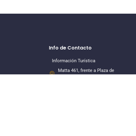
Info de Contacto
Información Turística
Matta 461, frente a Plaza de
Armas, La Serena
+56 22 7318379
Dirección Regional
Matta 461, Of 108, Piso 1, La
Serena
+56 22 7318380