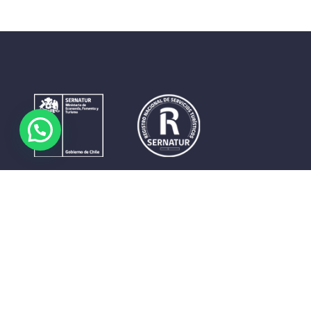
Contrastes que maravillan. La perfecta unión del cielo, el
mar y la tierra en un territorio reducido y con accesos
expeditos. Eso es lo que brinda a sus visitantes «La región
de Coquimbo».