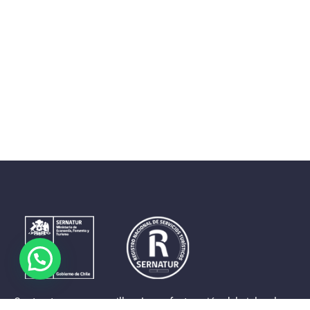
Contrastes que maravillan. La perfecta unión del cielo, el