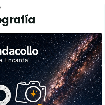
r
ografía