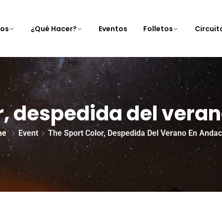
nos
¿Qué Hacer?
Eventos
Folletos
Circui
r, despedida del vera
me
Event
The Sport Color, Despedida Del Verano En Andac