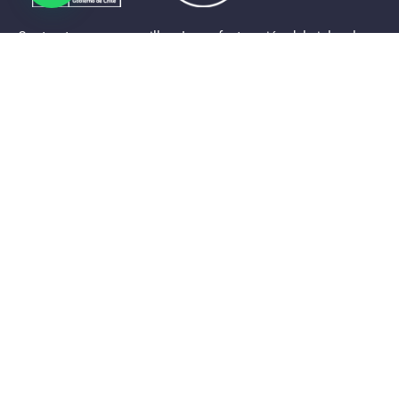
Contrastes que maravillan. La perfecta unión del cielo, el
mar y la tierra en un territorio reducido y con accesos
expeditos. Eso es lo que brinda a sus visitantes «La región
de Coquimbo».
Destinos de la Región
Provincia de Elqui
Provincia del Limarí
Provincia del Choapa
Link de interés