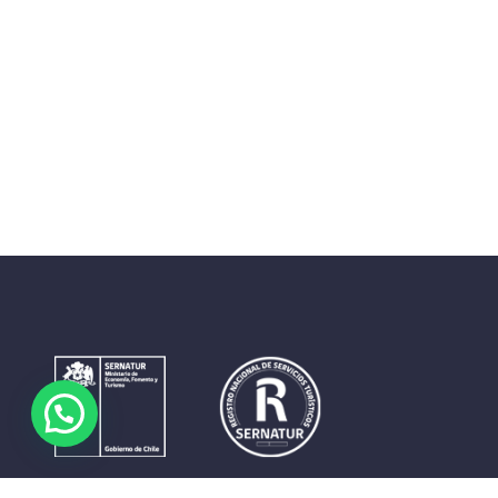
Contrastes que maravillan. La perfecta unión del cielo, el