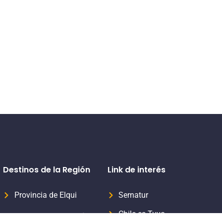
Destinos de la Región
Link de interés
Provincia de Elqui
Sernatur
Chile es Tuyo
Provincia del Limarí