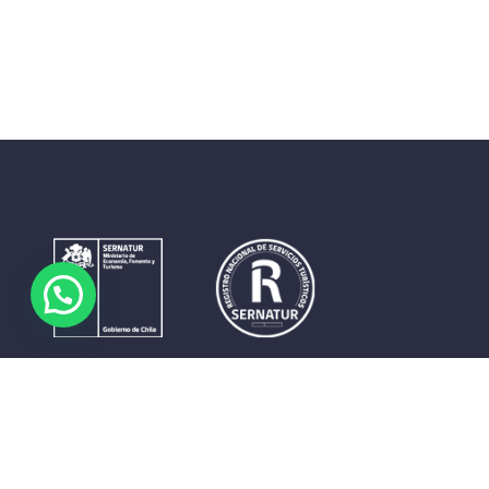
Contrastes que maravillan. La perfecta unión del cielo, el
mar y la tierra en un territorio reducido y con accesos
expeditos. Eso es lo que brinda a sus visitantes «La región
de Coquimbo».