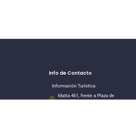
Info de Contacto
Información Turística
Matta 461, frente a Plaza de
Armas, La Serena
+56 22 7318379
Dirección Regional
Matta 461, Of 108, Piso 1, La