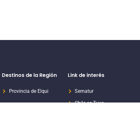
Destinos de la Región
Link de interés
Provincia de Elqui
Sernatur
Chile es Tuyo
Provincia del Limarí
Formaliza tu servicio turístico
Provincia del Choapa
Subsecretaria de Turismo
Aprende Turismo Sernatur