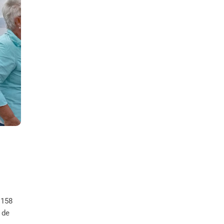
 158
 de