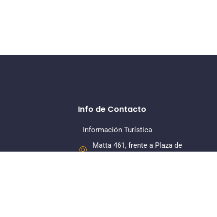
Info de Contacto
Información Turística
Matta 461, frente a Plaza de
Armas, La Serena
+56 22 7318379
Dirección Regional
Matta 461, Of 108, Piso 1, La
Serena