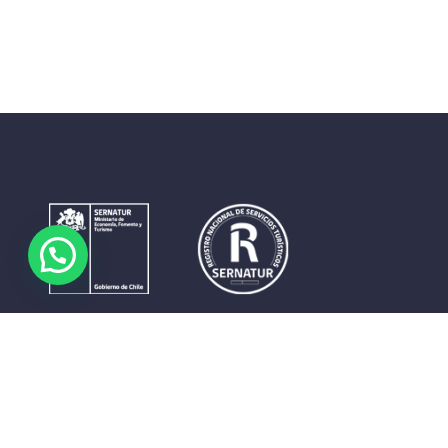
Contrastes que maravillan. La perfecta unión del cielo, el
mar y la tierra en un territorio reducido y con accesos
expeditos. Eso es lo que brinda a sus visitantes «La región
de Coquimbo».