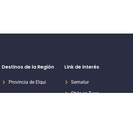
Destinos de la Región
Link de interés
Provincia de Elqui
Sernatur
Chile es Tuyo
Provincia del Limarí
Formaliza tu servicio turístico
Provincia del Choapa
Subsecretaria de Turismo
Aprende Turismo Sernatur