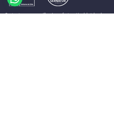
Contrastes que maravillan. La perfecta unión del cielo, el
mar y la tierra en un territorio reducido y con accesos
expeditos. Eso es lo que brinda a sus visitantes «La región
de Coquimbo».
Destinos de la Región
Provincia de Elqui
Provincia del Limarí
Provincia del Choapa