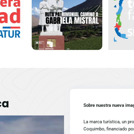
ca
Sobre nuestra nueva ima
TUR Región de
La marca turística, un 
bado por el CORE, a
Coquimbo, financiado por