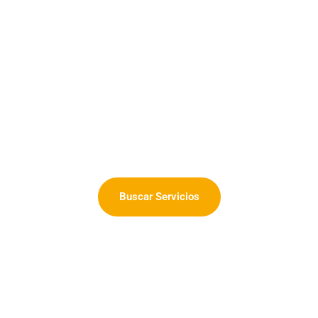
r de Servicios Tu
Elige servicios turísticos registrados en Sernatur
Buscar Servicios