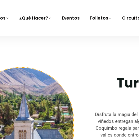
nos
¿Qué Hacer?
Eventos
Folletos
Circui
Tur
Disfruta la magia del
viñedos entregan al
Coquimbo regala pano
valles donde entre