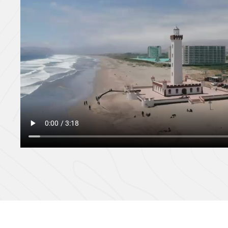
través de un Fondo Nacional de Desarrollo Regional co
fortalecer la competitividad del destino y proyectarlo
sostenible y competitiva en los mercados nacionales e
mensaje “ Región de Coquimbo, todo lo que amas, bajo 
expresión que sintetiza la diversidad de experiencias q
Región de Coquimbo: sol y playa, naturaleza, gastrono
patrimonio, bienestar, aventura y astroturismo, entre ot
Angélica Funes Tapia
Directora regional de Sernatur Región deCoquimb