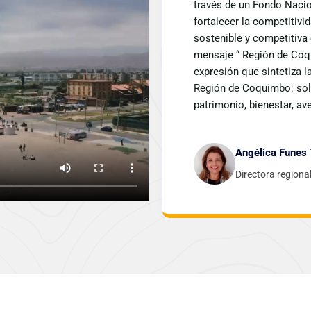
n el objetivo de
través de un Fondo Nacio
 de manera coherente,
fortalecer la competitivi
 internacionales. El
sostenible y competitiva
las estrellas”, una
mensaje “ Región de Coqu
ue ofrece el destino
expresión que sintetiza l
mía, enoturismo y pisco,
Región de Coquimbo: sol 
ras.
patrimonio, bienestar, av
Angélica Funes 
o
Directora region