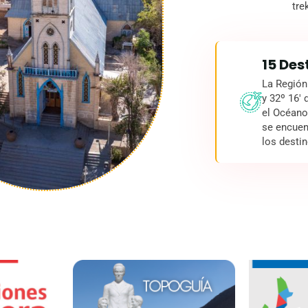
tre
15 Des
La Región
y 32º 16' 
el Océano
se encuen
los desti