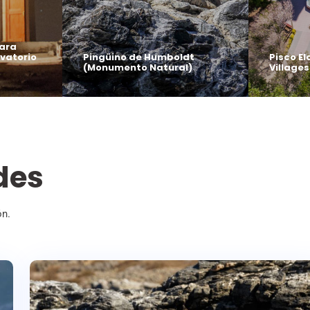
wara
rvatorio
Pingüino de Humboldt
Pisco El
(Monumento Natural)
Villages
des
ón.
14