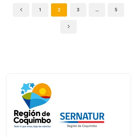
1
2
3
…
5