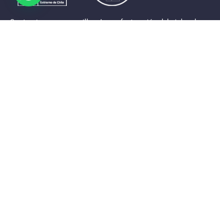
Contrastes que maravillan. La perfecta unión del cielo, el
mar y la tierra en un territorio reducido y con accesos
expeditos. Eso es lo que brinda a sus visitantes «La región
de Coquimbo».
Destinos de la Región
Provincia de Elqui
Provincia del Limarí
Provincia del Choapa
Link de interés